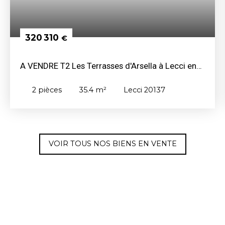
320 310
€
A VENDRE T2 Les Terrasses d'Arsella à Lecci en
Corse du Sud 320310€ TTC
2
pièces
35.4
m²
Lecci 20137
VOIR TOUS NOS BIENS EN VENTE