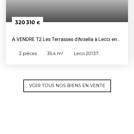
320 310
€
A VENDRE T2 Les Terrasses d'Arsella à Lecci en
Corse du Sud 320310€ TTC
2
pièces
35.4
m²
Lecci 20137
VOIR TOUS NOS BIENS EN VENTE