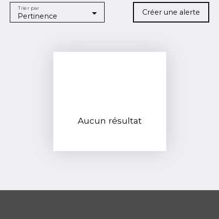
Trier par
Localisation
Créer une alerte
Pertinence
Nantes (44000)
Budget max (€)
Surface min (m²)
RECHERCHER
Aucun résultat