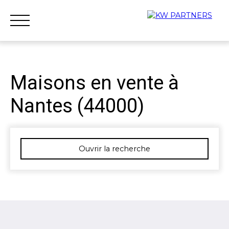
Maisons en vente à
Nantes (44000)
Accueil
Acheter
Louer
Vendre
Qui sommes-nous ?
Nous rejoindre
Ouvrir la recherche
Type d'offre
Vente
Type de bien
Maison