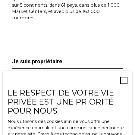
sur 5 continents, dans 61 pays, dans plus de 1 000
Market Centers, et avec plus de 163 000
membres.
Je suis propriétaire
Estimez votre bien
Espace vendeur
LE RESPECT DE VOTRE VIE
Vendre avec nous
PRIVÉE EST UNE PRIORITÉ
Gestion locative
POUR NOUS
Nous contacter
Nous utilisons des cookies afin de vous offrir une
expérience optimale et une communication pertinente
sur notre site. Grace à ces technologies, nous pouvons