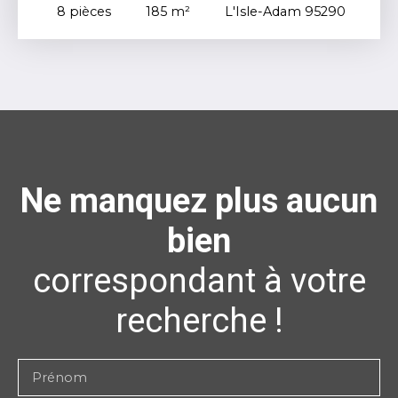
8
pièces
185
m²
L'Isle-Adam 95290
Ne manquez plus aucun
bien
correspondant à votre
recherche !
Prénom