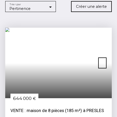
Trier par
Localisation
Créer une alerte
Pertinence
L'Isle-Adam (95290)
Budget max (€)
Surface min (m²)
RECHERCHER
644 000
€
VENTE : maison de 8 pièces (185 m²) à PRESLES