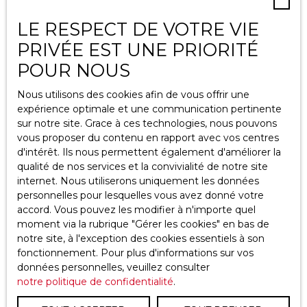
Espace vendeur
LE RESPECT DE VOTRE VIE
Vendre avec nous
PRIVÉE EST UNE PRIORITÉ
Gestion locative
POUR NOUS
Nous contacter
Nous utilisons des cookies afin de vous offrir une
expérience optimale et une communication pertinente
sur notre site. Grace à ces technologies, nous pouvons
Informations
vous proposer du contenu en rapport avec vos centres
d'intérêt. Ils nous permettent également d'améliorer la
qualité de nos services et la convivialité de notre site
Recrutement
internet. Nous utiliserons uniquement les données
Nos honoraires
personnelles pour lesquelles vous avez donné votre
accord. Vous pouvez les modifier à n'importe quel
Mentions légales
moment via la rubrique ″Gérer les cookies″ en bas de
Politique de confidentialité
notre site, à l'exception des cookies essentiels à son
fonctionnement. Pour plus d'informations sur vos
Plan du site
données personnelles, veuillez consulter
Gérer les cookies
notre politique de confidentialité
.
Propulsé par