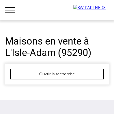
Maisons en vente à
L'Isle-Adam (95290)
Accueil
Acheter
Louer
Vendre
Qui sommes-nous ?
Nous rejoindre
Ouvrir la recherche
Type d'offre
Vente
Type de bien
Maison