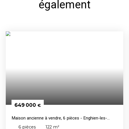
également
649 000
€
Maison ancienne à vendre, 6 pièces - Enghien-les-
Bains 95880
6
pièces
122
m²