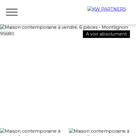
A voir absolument
Accueil
Acheter
Louer
Vendre
Qui sommes-nous ?
Nous rejoindre