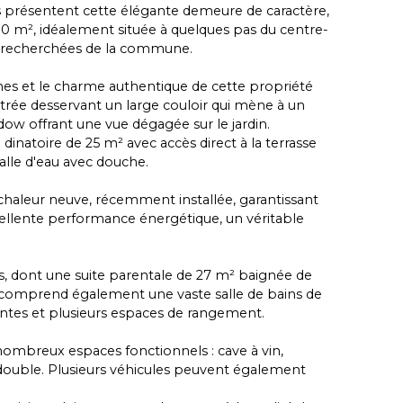
 présentent cette élégante demeure de caractère,
00 m², idéalement située à quelques pas du centre-
us recherchées de la commune.
umes et le charme authentique de cette propriété
ntrée desservant un large couloir qui mène à un
w offrant une vue dégagée sur le jardin.
inatoire de 25 m² avec accès direct à la terrasse
alle d'eau avec douche.
chaleur neuve, récemment installée, garantissant
llente performance énergétique, un véritable
res, dont une suite parentale de 27 m² baignée de
u comprend également une vaste salle de bains de
antes et plusieurs espaces de rangement.
nombreux espaces fonctionnels : cave à vin,
 double. Plusieurs véhicules peuvent également