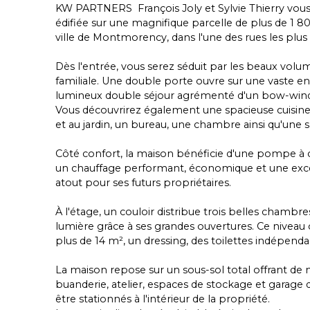
KW PARTNERS François Joly et Sylvie Thierry vous
édifiée sur une magnifique parcelle de plus de 1 8
ville de Montmorency, dans l'une des rues les pl
Dès l'entrée, vous serez séduit par les beaux vol
familiale. Une double porte ouvre sur une vaste e
lumineux double séjour agrémenté d'un bow-windo
Vous découvrirez également une spacieuse cuisine d
et au jardin, un bureau, une chambre ainsi qu'une s
Côté confort, la maison bénéficie d'une pompe à 
un chauffage performant, économique et une exce
atout pour ses futurs propriétaires.
À l'étage, un couloir distribue trois belles chamb
lumière grâce à ses grandes ouvertures. Ce nivea
plus de 14 m², un dressing, des toilettes indépend
La maison repose sur un sous-sol total offrant de 
buanderie, atelier, espaces de stockage et garage
être stationnés à l'intérieur de la propriété.