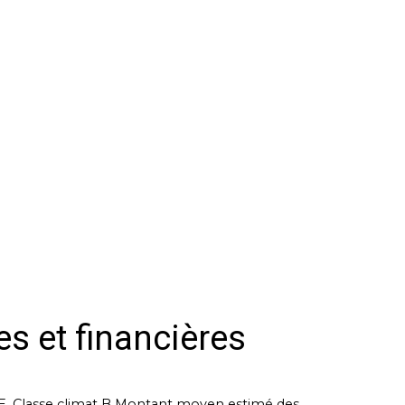
es et financières
e E, Classe climat B Montant moyen estimé des