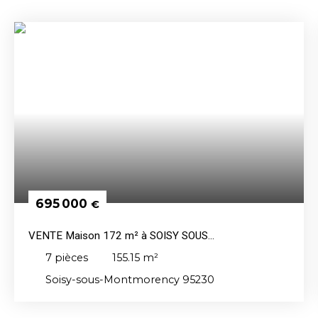
695 000
€
VENTE Maison 172 m² à SOISY SOUS
MONTMORENCY
7
pièces
155.15
m²
Soisy-sous-Montmorency 95230