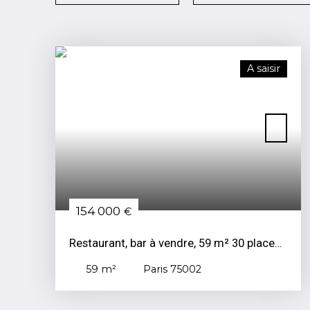
A saisir
154 000
€
Restaurant, bar à vendre, 59 m² 30 places
- Paris 75002
59
m²
Paris 75002