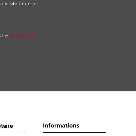
 le site Internet
notre
politique de
Informations
étaire