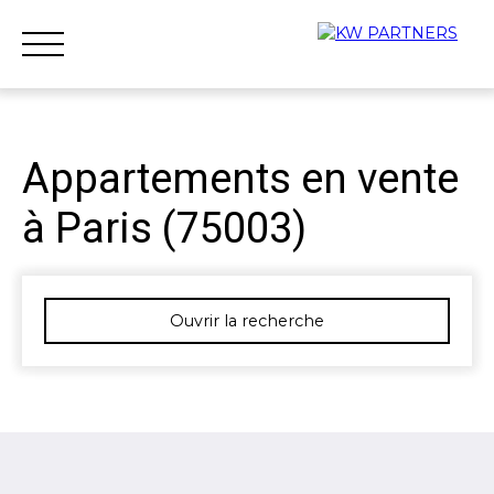
Appartements en vente
à Paris (75003)
Accueil
Acheter
Louer
Vendre
Qui sommes-nous ?
Nous rejoindre
Ouvrir la recherche
Type d'offre
Vente
Type de bien
Appartement