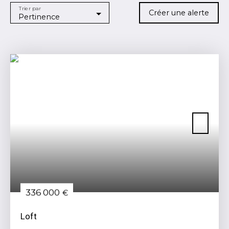
Trier par
Localisation
Créer une alerte
Pertinence
Paris (75003)
Budget max (€)
Surface min (m²)
RECHERCHER
336 000
€
Loft