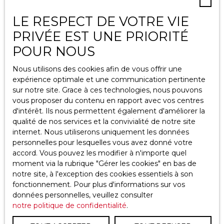
Espace vendeur
LE RESPECT DE VOTRE VIE
Vendre avec nous
PRIVÉE EST UNE PRIORITÉ
Gestion locative
POUR NOUS
Nous contacter
Nous utilisons des cookies afin de vous offrir une
expérience optimale et une communication pertinente
sur notre site. Grace à ces technologies, nous pouvons
Informations
vous proposer du contenu en rapport avec vos centres
d'intérêt. Ils nous permettent également d'améliorer la
qualité de nos services et la convivialité de notre site
Recrutement
internet. Nous utiliserons uniquement les données
Nos honoraires
personnelles pour lesquelles vous avez donné votre
accord. Vous pouvez les modifier à n'importe quel
Mentions légales
moment via la rubrique ″Gérer les cookies″ en bas de
Politique de confidentialité
notre site, à l'exception des cookies essentiels à son
fonctionnement. Pour plus d'informations sur vos
Plan du site
données personnelles, veuillez consulter
Gérer les cookies
notre politique de confidentialité
.
Propulsé par