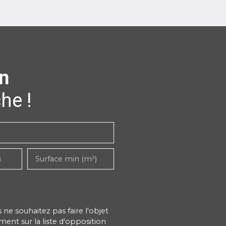
n
he !
)
Surface min (m²)
e souhaitez pas faire l'objet
ent sur la liste d'opposition