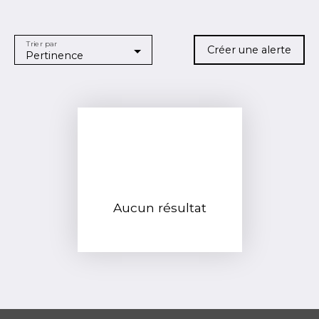
Type de bien
Appartement
Trier par
Localisation
Créer une alerte
Pertinence
Issy-les-Moulineaux (92130)
Budget max (€)
Surface min (m²)
RECHERCHER
Aucun résultat