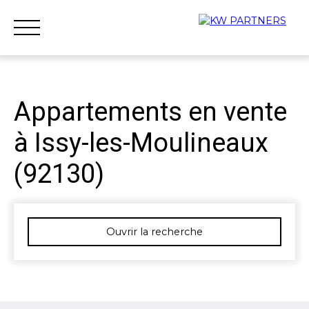
Appartements en vente
à Issy-les-Moulineaux
Accueil
Acheter
Louer
Vendre
Qui sommes-nous ?
(92130)
Nous rejoindre
Ouvrir la recherche
Type d'offre
Vente