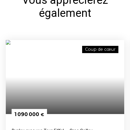
Vous apprécierez
également
Coup de cœur
1 090 000
€