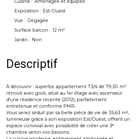
Cuisine
:
Aménagée et équipée
Exposition
:
Est-Ouest
Vue
:
Dégagée
Surface balcon
:
12
m²
Jardin
:
Non
Descriptif
À découvrir : superbe appartement T3/4 de 79,30 m²
rénové avec goût, situé au 1er étage avec ascenseur
d'une résidence récente (2012), parfaitement
entretenue et conforme PMR.
Vous serez séduit par sa belle pièce de vie de 35,63 m²,
lumineuse grâce à son exposition Est/Ouest, offrant un
espace convivial avec possibilité de créer une 3ᵉ
chambre selon vos besoins.
La cuisine moderne, entièrement aménagée et