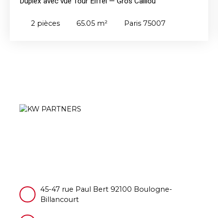
Duplex avec vue Tour Eiffel — Gros Caillou
2
pièces
65.05
m²
Paris 75007
45-47 rue Paul Bert 92100 Boulogne-
Billancourt