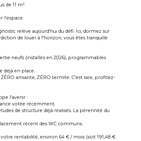
us de 11 m².
 l'espace.
nostic relève aujourd'hui du défi. Ici, dormez sur
rdiction de louer à l'horizon, vous êtes tranquille
nertie neufs (installés en 2026), programmables
e déjà en place.
 ZÉRO amiante, ZÉRO termite. C'est rare, profitez-
pe l'avenir :
illance votée récemment.
tudes de structure déjà réalisés. La pérennité du
mplacement récent des WC communs.
otre rentabilité, environ 64 € / mois (soit 191,48 €