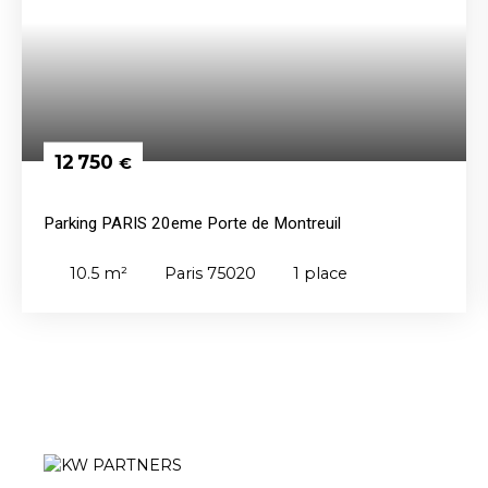
12 750
€
Parking PARIS 20eme Porte de Montreuil
10.5
m²
Paris 75020
1
place