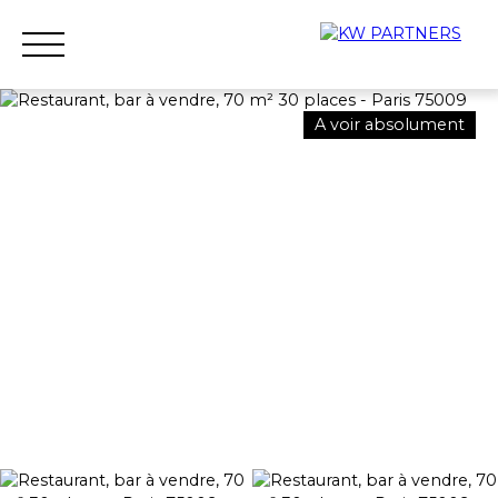
A voir absolument
Accueil
Acheter
Louer
Vendre
Qui sommes-nous ?
Nous rejoindre