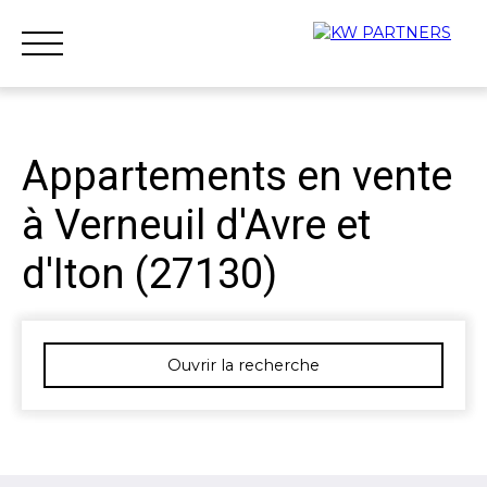
Appartements en vente
à Verneuil d'Avre et
Accueil
Acheter
Louer
Vendre
Qui sommes-nous ?
d'Iton (27130)
Nous rejoindre
Ouvrir la recherche
Type d'offre
Vente