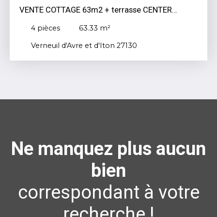
VENTE COTTAGE 63m2 + terrasse CENTER
PARCS LES BOIS FRANCS 150363€
4
pièces
63.33
m²
Verneuil d'Avre et d'Iton 27130
Ne manquez plus aucun
bien
correspondant à votre
recherche !