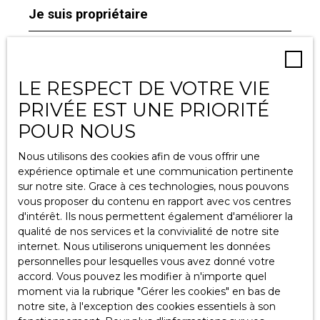
Je suis propriétaire
Estimez votre bien
Espace vendeur
LE RESPECT DE VOTRE VIE
Vendre avec nous
PRIVÉE EST UNE PRIORITÉ
Gestion locative
POUR NOUS
Nous contacter
Nous utilisons des cookies afin de vous offrir une
expérience optimale et une communication pertinente
sur notre site. Grace à ces technologies, nous pouvons
Informations
vous proposer du contenu en rapport avec vos centres
d'intérêt. Ils nous permettent également d'améliorer la
qualité de nos services et la convivialité de notre site
Recrutement
internet. Nous utiliserons uniquement les données
Nos honoraires
personnelles pour lesquelles vous avez donné votre
accord. Vous pouvez les modifier à n'importe quel
Mentions légales
moment via la rubrique ″Gérer les cookies″ en bas de
Politique de confidentialité
notre site, à l'exception des cookies essentiels à son