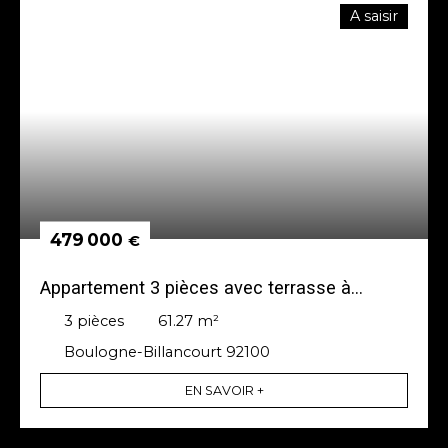
A saisir
479 000
€
Appartement 3 pièces avec terrasse à
Boulogne-Billancourt
3
pièces
61.27
m²
Boulogne-Billancourt 92100
EN SAVOIR +